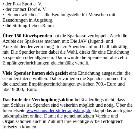
• der Post Sport e. V.
• der contact-Dorf e. V.
• „Schneewittchen“ – die Beratungsstelle für Menschen mit
Essstörungen in Augsburg
• die Stiftung Leben-Raum
Über 150 Einzelspenden
hat die Sparkasse verdoppelt. Auch die
Azubis der Sparkasse machten mit: Die JAV (Jugend- und
Auszubildendenvertretung) rief zu Spenden auf und half tatkräftig
mit. Die Spender hatten dabei die Wahl, direkt für eine Einrichtung
zu spenden oder allgemein. Dann wurde die Spende auf alle zehn
Empfängereinrichtungen gleichmäßig verteilt.
Viele Spender hatten sich gezielt
eine Einrichtung ausgesucht, die
sie unterstützen wollten. Daher variieren die Spendensummen für
die einzelnen Empfängereinrichtungen zwischen 709,- Euro und
über 9.000,- Euro.
Das Ende der Verdopplungsaktion
heißt allerdings nicht, dass
nun Schluss ist. Spenden sind weiterhin möglich und nötig. Über die
Internetseite
www.haus-der-stifter-augsburg.de
klappt das auch ganz
unkompliziert online. Damit die gemeinnützigen Vereine und
Organisationen auch in Zukunft ihre wichtige Arbeit erfolgreich
fortsetzen können.