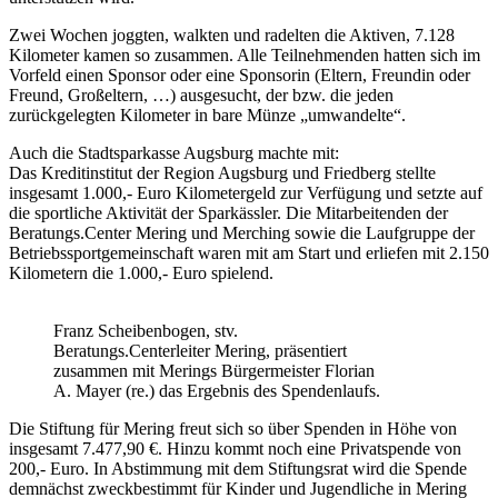
Zwei Wochen joggten, walkten und radelten die Aktiven, 7.128
Kilometer kamen so zusammen. Alle Teilnehmenden hatten sich im
Vorfeld einen Sponsor oder eine Sponsorin (Eltern, Freundin oder
Freund, Großeltern, …) ausgesucht, der bzw. die jeden
zurückgelegten Kilometer in bare Münze „umwandelte“.
Auch die Stadtsparkasse Augsburg machte mit:
Das Kreditinstitut der Region Augsburg und Friedberg stellte
insgesamt 1.000,- Euro Kilometergeld zur Verfügung und setzte auf
die sportliche Aktivität der Sparkässler. Die Mitarbeitenden der
Beratungs.Center Mering und Merching sowie die Laufgruppe der
Betriebssportgemeinschaft waren mit am Start und erliefen mit 2.150
Kilometern die 1.000,- Euro spielend.
Franz Scheibenbogen, stv.
Beratungs.Centerleiter Mering, präsentiert
zusammen mit Merings Bürgermeister Florian
A. Mayer (re.) das Ergebnis des Spendenlaufs.
Die Stiftung für Mering freut sich so über Spenden in Höhe von
insgesamt 7.477,90 €. Hinzu kommt noch eine Privatspende von
200,- Euro. In Abstimmung mit dem Stiftungsrat wird die Spende
demnächst zweckbestimmt für Kinder und Jugendliche in Mering