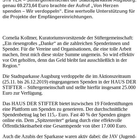
genau 69.273,64 Euro brachte der Aufruf „Von Herzen
spenden – Wir verdoppeln“. Eine wertvolle Unterstützung für
die Projekte der Empfängereinrichtungen.
Cornelia Kollmer, Kuratoriumsvorsitzende der Stiftergemeinschaft:
„Ein riesengroßes „Danke“ an die zahlreichen Spenderinnen und
Spender. Für die Vereine und Organisationen, die eine tolle Arbeit
machen, freut mich diese stolze Summe ungemein. So wird effektiv
vor Ort geholfen, denn das Geld bleibt fast ausschließlich in der
Region.“
Die Stadtsparkasse Augsburg verdoppelte die im Aktionszeitraum
(25.11. bis 26.12.2019) eingegangenen Spenden in der HAUS DER
STIFTER – Stiftergemeinschaft und stellte hierfür insgesamt 25.000
Euro zur Verfügung.
Das HAUS DER STIFTER bietet inzwischen 19 Förderstiftungen
eine Plattform um Spenden zu generieren. Der durchschnittliche
Spendenbetrag lag bei 115,- Euro. Fast 40 % der Spenden gingen
online ein. Dem „Spitzenreiter“ gelang durch eine effektvolle
Öffentlichkeitsarbeit eine Gesamtspende von über 17.000 Euro.
Auch die Azubis der Sparkasse waren aktiv dabei: die JAV (Jugend-