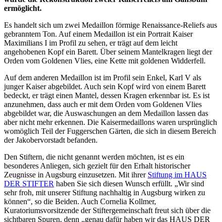
ermöglicht.
Es handelt sich um zwei Medaillon förmige Renaissance-Reliefs aus
gebranntem Ton. Auf einem Medaillon ist ein Portrait Kaiser
Maximilians I im Profil zu sehen, er trägt auf dem leicht
angehobenen Kopf ein Barett. Über seinem Mantelkragen liegt der
Orden vom Goldenen Vlies, eine Kette mit goldenen Widderfell.
Auf dem anderen Medaillon ist im Profil sein Enkel, Karl V als
junger Kaiser abgebildet. Auch sein Kopf wird von einem Barett
bedeckt, er trägt einen Mantel, dessen Kragen erkennbar ist. Es ist
anzunehmen, dass auch er mit dem Orden vom Goldenen Vlies
abgebildet war, die Auswaschungen an dem Medaillon lassen das
aber nicht mehr erkennen. Die Kaisermedaillons waren ursprünglich
womöglich Teil der Fuggerschen Gärten, die sich in diesem Bereich
der Jakobervorstadt befanden.
Den Stiftern, die nicht genannt werden möchten, ist es ein
besonderes Anliegen, sich gezielt für den Erhalt historischer
Zeugnisse in Augsburg einzusetzen. Mit ihrer
Stiftung im HAUS
DER STIFTER
haben Sie sich diesen Wunsch erfüllt. „Wir sind
sehr froh, mit unserer Stiftung nachhaltig in Augsburg wirken zu
können“, so die Beiden. Auch Cornelia Kollmer,
Kuratoriumsvorsitzende der Stiftergemeinschaft freut sich über die
sichtbaren Spuren, denn „genau dafür haben wir das HAUS DER